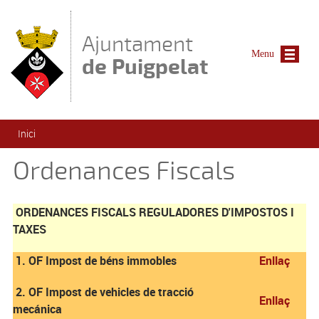
Vés al contingut
Ajuntament
Menu
de Puigpelat
Esteu aquí
Inici
Ordenances Fiscals
ORDENANCES FISCALS REGULADORES D'IMPOSTOS I
TAXES
1. OF Impost de béns immobles
Enllaç
2. OF Impost de vehicles de tracció
Enllaç
mecánica