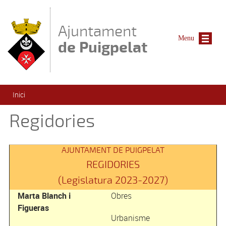
Vés al contingut
Ajuntament
Menu
de Puigpelat
Esteu aquí
Inici
Regidories
AJUNTAMENT DE PUIGPELAT
REGIDORIES
(Legislatura 2023-2027)
Marta Blanch i
Obres
Figueras
Urbanisme