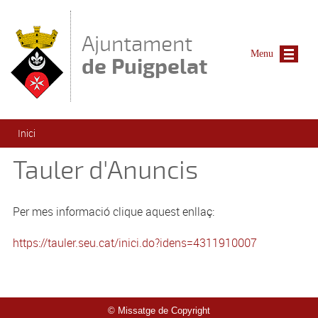
Vés al contingut
Ajuntament
Menu
de Puigpelat
Esteu aquí
Inici
Tauler d'Anuncis
Per mes informació clique aquest enllaç:
https://tauler.seu.cat/inici.do?idens=4311910007
© Missatge de Copyright