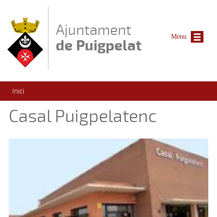
Vés al contingut
Ajuntament
Menu
de Puigpelat
Esteu aquí
Inici
Casal Puigpelatenc