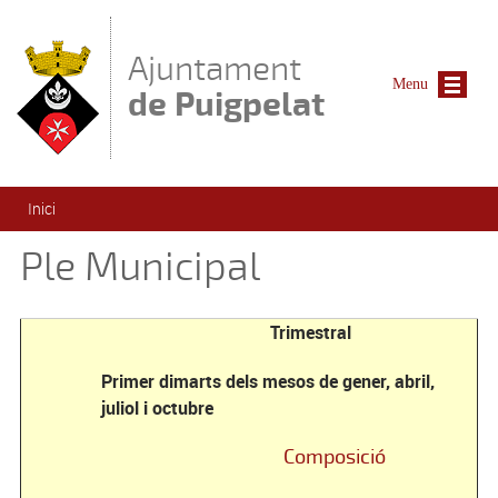
Vés al contingut
Ajuntament
Menu
de Puigpelat
Esteu aquí
Inici
Ple Municipal
Trimestral
Primer dimarts dels mesos de gener, abril,
juliol i octubre
Composició