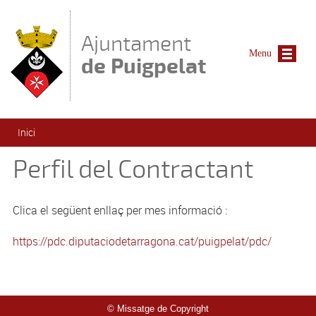
Vés al contingut
Ajuntament
Menu
de Puigpelat
Esteu aquí
Inici
Perfil del Contractant
Clica el següent enllaç per mes informació :
https://pdc.diputaciodetarragona.cat/puigpelat/pdc/
© Missatge de Copyright