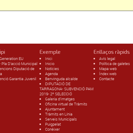
ipi
Exemple
Enllaços ràpids
Generation EU
Inici
Avís legal
 Pla D'acció Municipal
Inicio
Política de galetes
encions Diputació de
Notícies
Mapa web
na
Agenda
Índex web
nció Garantia Juvenil
Benvinguda alcalde
Contacte
DIPUTACIÓ DE
TARRAGONA- SUBVENCIÓ PAM
2019- 2º SELECCIÓ
Galeria d'Imatges
Oficina virtual de Tràmits
Ajuntament
Tràmits en Línia
Serveis Municipals
Puigpelat
Conèixer