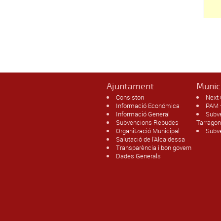
Ajuntament
Munic
Consistori
Next 
Informació Económica
PAM -
Informació General
Subv
Subvencions Rebudes
Tarrago
Organització Municipal
Subve
Salutació de l'Alcaldessa
Transparència i bon govern
Dades Generals