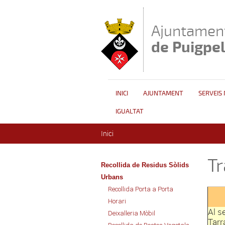
Vés al contingut
Ajuntamen
de Puigpe
INICI
AJUNTAMENT
SERVEIS
IGUALTAT
Esteu aquí
Inici
Tr
Recollida de Residus Sòlids
Urbans
Recollida Porta a Porta
Horari
Al s
Deixalleria Mòbil
Tarr