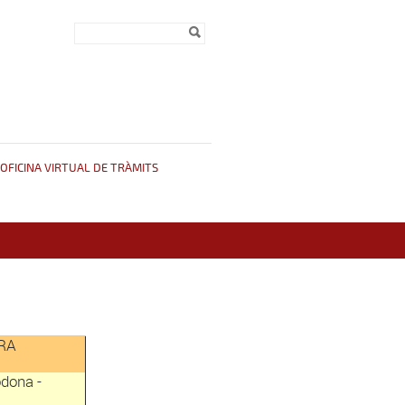
Formulari de
Cerca
cerca
OFICINA VIRTUAL DE TRÀMITS
RA
odona -