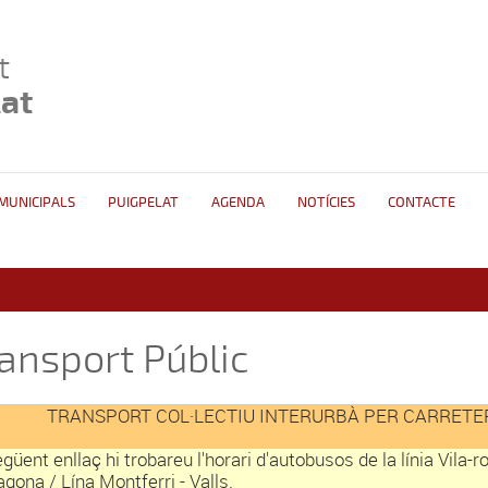
t
lat
 MUNICIPALS
PUIGPELAT
AGENDA
NOTÍCIES
CONTACTE
ansport Públic
TRANSPORT COL·LECTIU INTERURBÀ PER CARRETE
egüent enllaç hi trobareu l'horari d'autobusos de la línia Vila-r
agona / Lína Montferri - Valls.