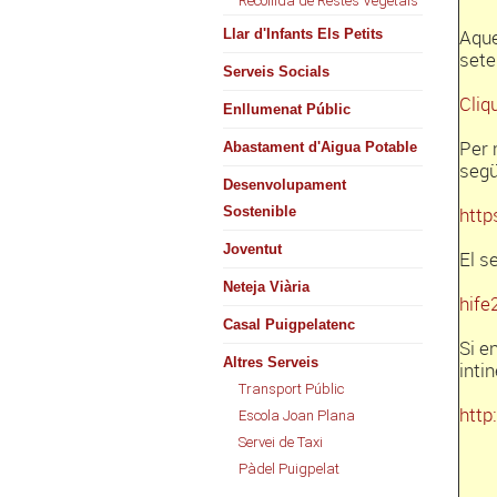
Recollida de Restes Vegetals
Aque
Llar d'Infants Els Petits
sete
Serveis Socials
Cliqu
Enllumenat Públic
Per 
Abastament d'Aigua Potable
segü
Desenvolupament
http
Sostenible
Joventut
El s
Neteja Viària
hife
Casal Puigpelatenc
Si e
Altres Serveis
inti
Transport Públic
http
Escola Joan Plana
Servei de Taxi
Pàdel Puigpelat