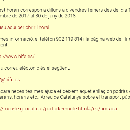
st horari correspon a dilluns a divendres feiners des del dia 
mbre de 2017 al 30 de juny de 2018.
eu aquí per obrir l'horai
mes informació, el telèfon 902 119 814 i la pàgina web de Hif
ent:
s://www.hife.es/
eu correu elèctonic és el següent:
2@hife.es
ncara necesites mes ajuda et deixem aquet enllaç on podràs 
neraris, horaris etc...Arreu de Catalunya sobre el transport púb
://mou-te.gencat.cat/portada-moute.html#/ca/portada