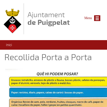
Vés al contingut
Ajuntament
Menu
de Puigpelat
Esteu aquí
Inici
Recollida Porta a Porta