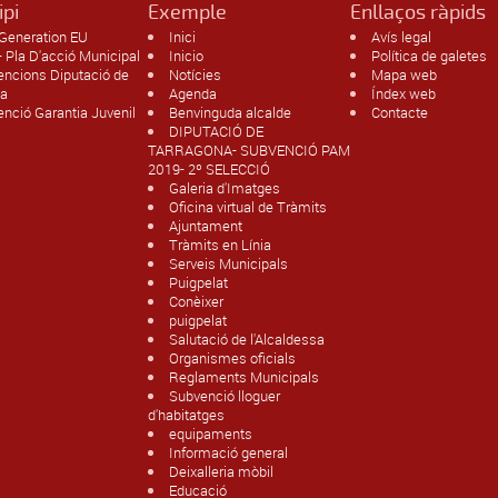
ipi
Exemple
Enllaços ràpids
Generation EU
Inici
Avís legal
 Pla D'acció Municipal
Inicio
Política de galetes
encions Diputació de
Notícies
Mapa web
na
Agenda
Índex web
nció Garantia Juvenil
Benvinguda alcalde
Contacte
DIPUTACIÓ DE
TARRAGONA- SUBVENCIÓ PAM
2019- 2º SELECCIÓ
Galeria d'Imatges
Oficina virtual de Tràmits
Ajuntament
Tràmits en Línia
Serveis Municipals
Puigpelat
Conèixer
puigpelat
Salutació de l'Alcaldessa
Organismes oficials
Reglaments Municipals
Subvenció lloguer
d'habitatges
equipaments
Informació general
Deixalleria mòbil
Educació