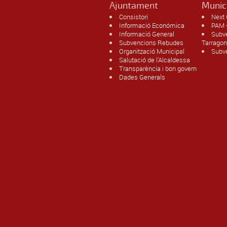
Ajuntament
Munic
Consistori
Next 
Informació Económica
PAM -
Informació General
Subv
Subvencions Rebudes
Tarrago
Organització Municipal
Subve
Salutació de l'Alcaldessa
Transparència i bon govern
Dades Generals