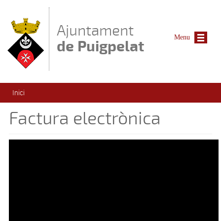
Vés al contingut
Ajuntament
Menu
de Puigpelat
Esteu aquí
Inici
Factura electrònica