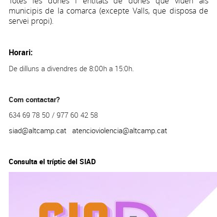
Totes les dones i entitats de dones que viuen als
municipis de la comarca (excepte Valls, que disposa de
servei propi).
Horari:
De dilluns a divendres de 8:00h a 15:0h.
Com contactar?
634 69 78 50 / 977 60 42 58
siad@altcamp.cat
atencioviolencia@altcamp.cat
Consulta el tríptic del SIAD