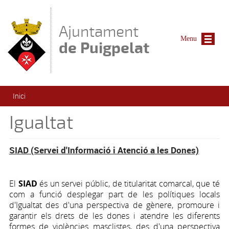
Vés al contingut
Ajuntament
Menu
de Puigpelat
Esteu aquí
Inici
Igualtat
SIAD (Servei d'Informació i Atenció a les Dones)
El
SIAD
és un servei públic, de titularitat comarcal, que té
com a funció desplegar part de les polítiques locals
d'Igualtat des d'una perspectiva de gènere, promoure i
garantir els drets de les dones i atendre les diferents
formes de violències masclistes, des d'una perspectiva