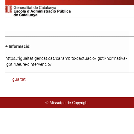
_____________________________________________________________
+ Informació:
https://igualtat.gencat.cat/ca/ambits-dactuacio/lgbti/normativa-
lgbti/Deure-dintervencio/
_____________________________________________________________
igualtat
© Missatge de Copyright