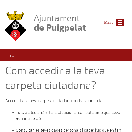
Vés al contingut
Ajuntament
Menu
de Puigpelat
Esteu aquí
Inici
Com accedir a la teva
carpeta ciutadana?
Accedint a la teva carpeta ciutadana podràs consultar:
Tots els teus tràmits i actuacions realitzats amb qualsevol
administració
Consultar les teves dades personals i saber l’ús que en fan