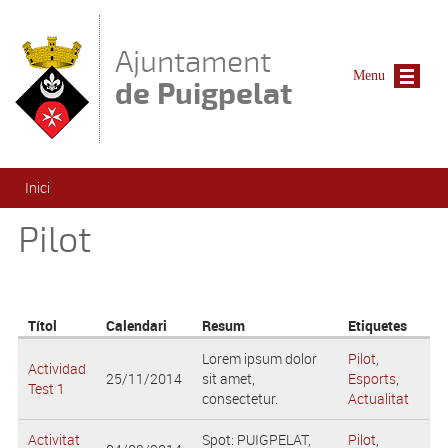
Vés al contingut
Ajuntament
Menu
de Puigpelat
Esteu aquí
Inici
Pilot
Títol
Calendari
Resum
Etiquetes
Lorem ipsum dolor
Pilot
,
Actividad
25/11/2014
sit amet,
Esports
,
Test 1
consectetur.
Actualitat
Activitat
Spot: PUIGPELAT,
Pilot
,