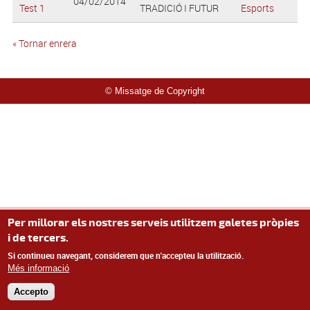
04/02/2014
Test 1
TRADICIÓ I FUTUR
Esports
« Tornar enrera
© Missatge de Copyright
Per millorar els nostres serveis utilitzem galetes pròpies
i de tercers.
Si continueu navegant, considerem que n'accepteu la utilització.
Més informació
Accepto